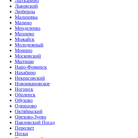
Лыткарино
Львовский
Люберцы
Малаховка
Малино
Менделеево
Михнево
Можайск
Молодежный
Монино
Московский
Мытищи
Наро-Фоминск
Нахабино
Некрасовский
Новоивановское
Ногинск
Оболенск
Обухово
Одинцово
Октябрьский
Орехово-Зуево
Павловский Посад
Пересвет
Пески