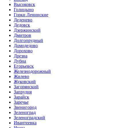
Высоковск
Голицыно
Горки Ленинские
Деденево
Дедовск
Дзержинский
Дмитров
Долгопрудный
Домодедово
Дорохово
Дрезна
Дубна
Егорьевск
Железнодорожный
Жилево
Жуковский
Загорянский
Запрудня
Зарайск
Заречье
Звенигород
Зеленоград
Зеленоградский
Ивантеевка
Икша