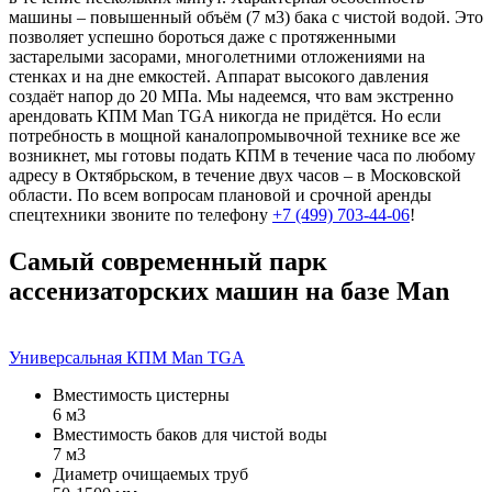
машины – повышенный объём (7 м3) бака с чистой водой. Это
позволяет успешно бороться даже с протяженными
застарелыми засорами, многолетними отложениями на
стенках и на дне емкостей. Аппарат высокого давления
создаёт напор до 20 МПа. Мы надеемся, что вам экстренно
арендовать КПМ Man TGA никогда не придётся. Но если
потребность в мощной каналопромывочной технике все же
возникнет, мы готовы подать КПМ в течение часа по любому
адресу в Октябрьском, в течение двух часов – в Московской
области. По всем вопросам плановой и срочной аренды
спецтехники звоните по телефону
+7 (499) 703-44-06
!
Самый современный парк
ассенизаторских машин на базе Man
Универсальная КПМ Man TGA
Вместимость цистерны
6 м3
Вместимость баков для чистой воды
7 м3
Диаметр очищаемых труб