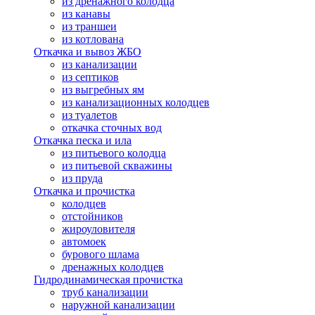
из дренажного колодца
из канавы
из траншеи
из котлована
Откачка и вывоз ЖБО
из канализации
из септиков
из выгребных ям
из канализационных колодцев
из туалетов
откачка сточных вод
Откачка песка и ила
из питьевого колодца
из питьевой скважины
из пруда
Откачка и прочистка
колодцев
отстойников
жироуловителя
автомоек
бурового шлама
дренажных колодцев
Гидродинамическая прочистка
труб канализации
наружной канализации