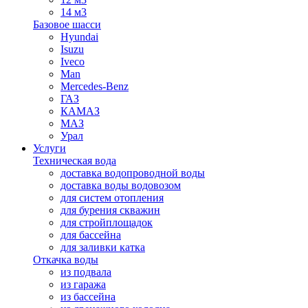
14 м3
Базовое шасси
Hyundai
Isuzu
Iveco
Man
Mercedes-Benz
ГАЗ
КАМАЗ
МАЗ
Урал
Услуги
Техническая вода
доставка водопроводной воды
доставка воды водовозом
для систем отопления
для бурения скважин
для стройплощадок
для бассейна
для заливки катка
Откачка воды
из подвала
из гаража
из бассейна