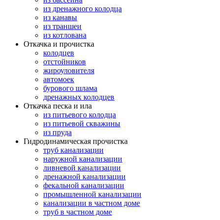
из дренажного колодца
из канавы
из траншеи
из котлована
Откачка и прочистка
колодцев
отстойников
жироуловителя
автомоек
бурового шлама
дренажных колодцев
Откачка песка и ила
из питьевого колодца
из питьевой скважины
из пруда
Гидродинамическая прочистка
труб канализации
наружной канализации
ливневой канализации
дренажной канализации
фекальной канализации
промышленной канализации
канализации в частном доме
труб в частном доме