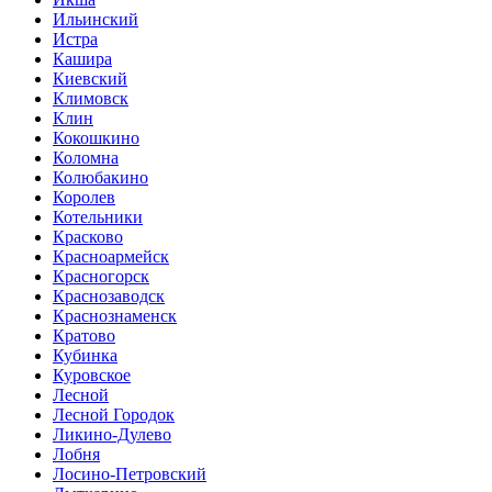
Ильинский
Истра
Кашира
Киевский
Климовск
Клин
Кокошкино
Коломна
Колюбакино
Королев
Котельники
Красково
Красноармейск
Красногорск
Краснозаводск
Краснознаменск
Кратово
Кубинка
Куровское
Лесной
Лесной Городок
Ликино-Дулево
Лобня
Лосино-Петровский