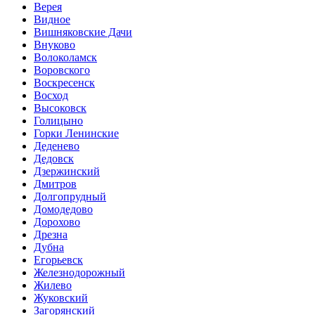
Верея
Видное
Вишняковские Дачи
Внуково
Волоколамск
Воровского
Воскресенск
Восход
Высоковск
Голицыно
Горки Ленинские
Деденево
Дедовск
Дзержинский
Дмитров
Долгопрудный
Домодедово
Дорохово
Дрезна
Дубна
Егорьевск
Железнодорожный
Жилево
Жуковский
Загорянский