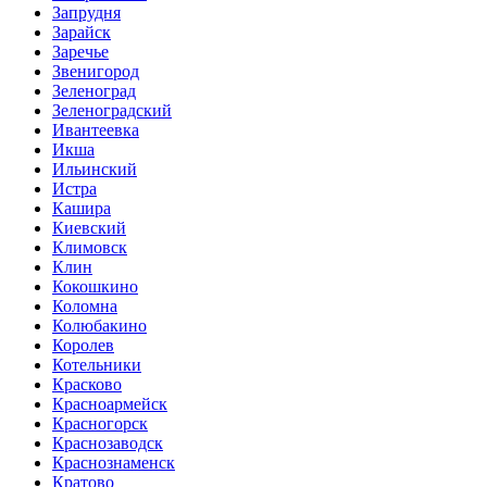
Запрудня
Зарайск
Заречье
Звенигород
Зеленоград
Зеленоградский
Ивантеевка
Икша
Ильинский
Истра
Кашира
Киевский
Климовск
Клин
Кокошкино
Коломна
Колюбакино
Королев
Котельники
Красково
Красноармейск
Красногорск
Краснозаводск
Краснознаменск
Кратово