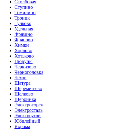
Столбовая
Ступино
Томилино
Троицк
Тучково
Удельная
Фрязино
Фряново
Химки
Хорлово
Хотьково
Цюрупы
Черкизово
Черноголовка
Чехов
Шатура
Шереметьево
Щелково
Щербинка
Электрогорск
Электросталь
Электроугли
Юбилейный
Яхрома