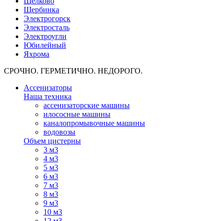
Щелково
Щербинка
Электрогорск
Электросталь
Электроугли
Юбилейный
Яхрома
СРОЧНО. ГЕРМЕТИЧНО. НЕДОРОГО.
Ассенизаторы
Наша техника
ассенизаторские машины
илососные машины
каналопромывочные машины
водовозы
Объем цистерны
3 м3
4 м3
5 м3
6 м3
7 м3
8 м3
9 м3
10 м3
12 м3