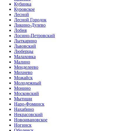
Кубинка
Куровское
Лесной
Лесной Городок
Ликино-Дулево
Лобня
Лосино-Петровский
Лыткарино
Львовский
Люберцы
Малаховка
Малино
Менделеево
Михнево
Можайск
Молодежный
Монино
Московский
Мытищи
Наро-Фоминск
Нахабино
Некрасовский
Новоивановское
Ногинск
Оболенск