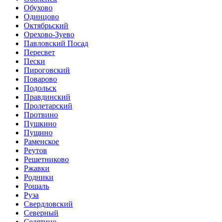
Обухово
Одинцово
Октябрьский
Орехово-Зуево
Павловский Посад
Пересвет
Пески
Пироговский
Поварово
Подольск
Правдинский
Пролетарский
Протвино
Пушкино
Пущино
Раменское
Реутов
Решетниково
Ржавки
Родники
Рошаль
Руза
Свердловский
Северный
Селятино