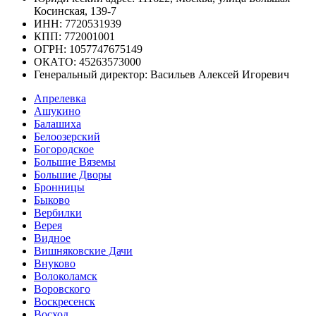
Косинская, 139-7
ИНН: 7720531939
КПП: 772001001
ОГРН: 1057747675149
ОКАТО: 45263573000
Генеральный директор: Васильев Алексей Игоревич
Апрелевка
Ашукино
Балашиха
Белоозерский
Богородское
Большие Вяземы
Большие Дворы
Бронницы
Быково
Вербилки
Верея
Видное
Вишняковские Дачи
Внуково
Волоколамск
Воровского
Воскресенск
Восход