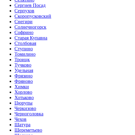
Сергиев Посад
Серпухов
Скоропусковский
Снегири
Солнечногорск
Софрино
Старая Купавна
Столбовая
Ступино
Томилино
Троицк
Тучково
Удельная
Фрязино
Фряново
Химки
Хорлово
Хотьково
Цюрупы
Черкизово
Черноголовка
Чехов
Шатура
Шереметьево