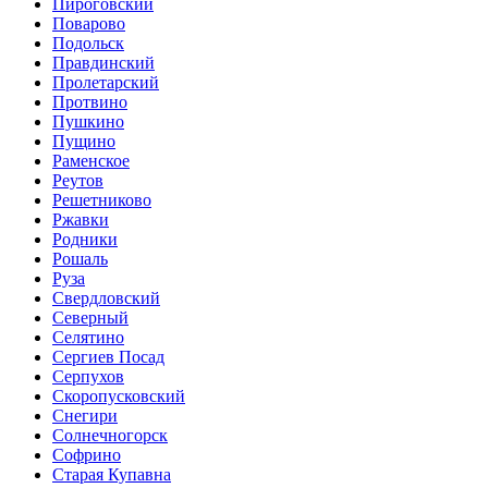
Пироговский
Поварово
Подольск
Правдинский
Пролетарский
Протвино
Пушкино
Пущино
Раменское
Реутов
Решетниково
Ржавки
Родники
Рошаль
Руза
Свердловский
Северный
Селятино
Сергиев Посад
Серпухов
Скоропусковский
Снегири
Солнечногорск
Софрино
Старая Купавна