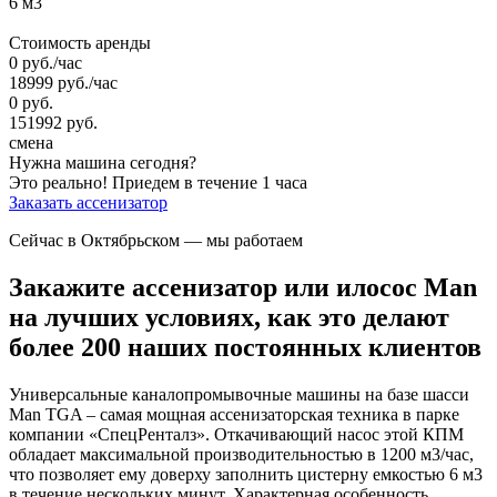
6 м3
Стоимость аренды
0
руб.
/час
18999
руб.
/час
0
руб.
151992
руб.
смена
Нужна машина сегодня?
Это реально!
Приедем в течение 1 часа
Заказать ассенизатор
Сейчас в Октябрьском
— мы работаем
Закажите ассенизатор или илосос Man
на лучших условиях, как это делают
более 200 наших постоянных клиентов
Универсальные каналопромывочные машины на базе шасси
Man TGA – самая мощная ассенизаторская техника в парке
компании «СпецРенталз». Откачивающий насос этой КПМ
обладает максимальной производительностью в 1200 м3/час,
что позволяет ему доверху заполнить цистерну емкостью 6 м3
в течение нескольких минут. Характерная особенность