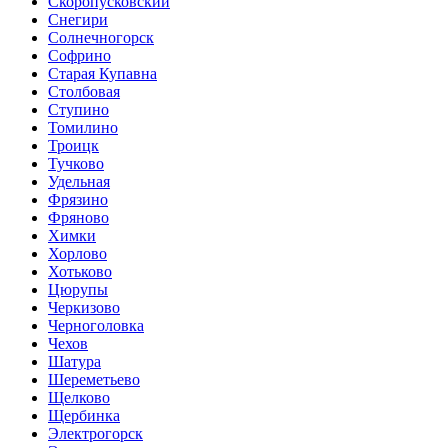
Скоропусковский
Снегири
Солнечногорск
Софрино
Старая Купавна
Столбовая
Ступино
Томилино
Троицк
Тучково
Удельная
Фрязино
Фряново
Химки
Хорлово
Хотьково
Цюрупы
Черкизово
Черноголовка
Чехов
Шатура
Шереметьево
Щелково
Щербинка
Электрогорск