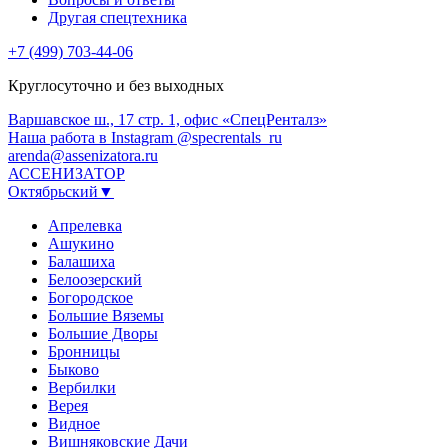
Другая спецтехника
+7 (499) 703-44-06
Круглосуточно и без выходных
Варшавское ш., 17 стр. 1, офис «СпецРенталз»
Наша работа в Instagram @specrentals_ru
arenda@assenizatora.ru
АССЕНИЗАТОР
Октябрьский▼
Апрелевка
Ашукино
Балашиха
Белоозерский
Богородское
Большие Вяземы
Большие Дворы
Бронницы
Быково
Вербилки
Верея
Видное
Вишняковские Дачи