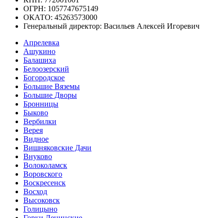
ОГРН: 1057747675149
ОКАТО: 45263573000
Генеральный директор: Васильев Алексей Игоревич
Апрелевка
Ашукино
Балашиха
Белоозерский
Богородское
Большие Вяземы
Большие Дворы
Бронницы
Быково
Вербилки
Верея
Видное
Вишняковские Дачи
Внуково
Волоколамск
Воровского
Воскресенск
Восход
Высоковск
Голицыно
Горки Ленинские