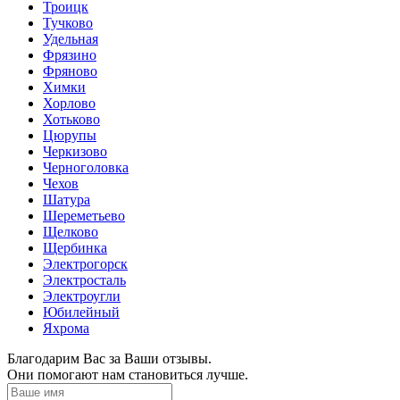
Троицк
Тучково
Удельная
Фрязино
Фряново
Химки
Хорлово
Хотьково
Цюрупы
Черкизово
Черноголовка
Чехов
Шатура
Шереметьево
Щелково
Щербинка
Электрогорск
Электросталь
Электроугли
Юбилейный
Яхрома
Благодарим Вас за Ваши отзывы.
Они помогают нам становиться лучше.