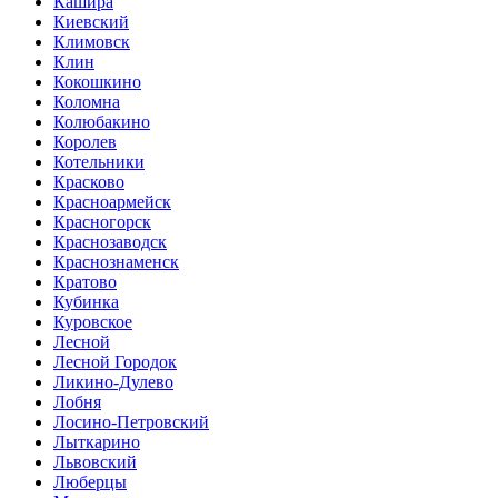
Кашира
Киевский
Климовск
Клин
Кокошкино
Коломна
Колюбакино
Королев
Котельники
Красково
Красноармейск
Красногорск
Краснозаводск
Краснознаменск
Кратово
Кубинка
Куровское
Лесной
Лесной Городок
Ликино-Дулево
Лобня
Лосино-Петровский
Лыткарино
Львовский
Люберцы