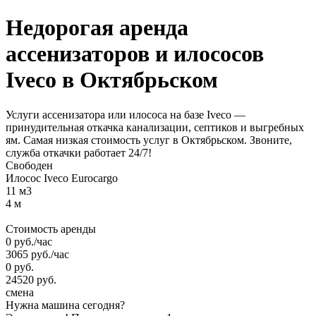
Недорогая аренда
ассенизаторов и илососов
Iveco
в Октябрьском
Услуги ассенизатора или илососа на базе Iveco —
принудительная откачка канализации, септиков и выгребных
ям. Самая низкая стоимость услуг в Октябрьском. Звоните,
служба откачки работает 24/7!
Свободен
Илосос Iveco Eurocargo
11 м3
4 м
Стоимость аренды
0
руб.
/час
3065
руб.
/час
0
руб.
24520
руб.
смена
Нужна машина сегодня?