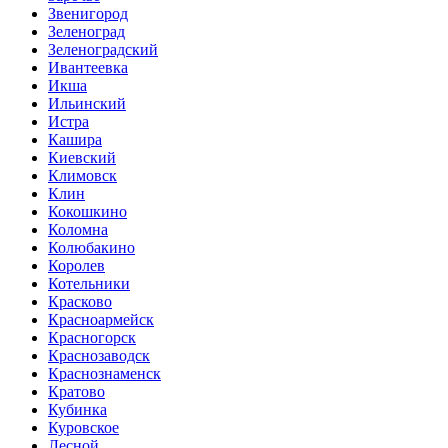
Звенигород
Зеленоград
Зеленоградский
Ивантеевка
Икша
Ильинский
Истра
Кашира
Киевский
Климовск
Клин
Кокошкино
Коломна
Колюбакино
Королев
Котельники
Красково
Красноармейск
Красногорск
Краснозаводск
Краснознаменск
Кратово
Кубинка
Куровское
Лесной