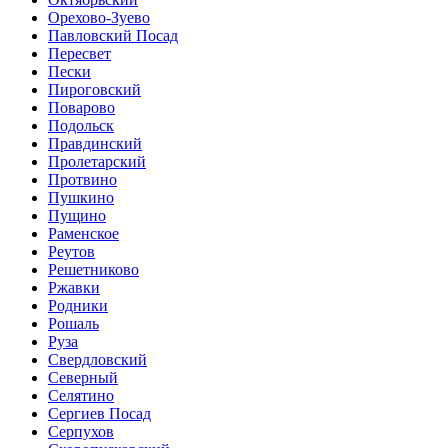
Орехово-Зуево
Павловский Посад
Пересвет
Пески
Пироговский
Поварово
Подольск
Правдинский
Пролетарский
Протвино
Пушкино
Пущино
Раменское
Реутов
Решетниково
Ржавки
Родники
Рошаль
Руза
Свердловский
Северный
Селятино
Сергиев Посад
Серпухов