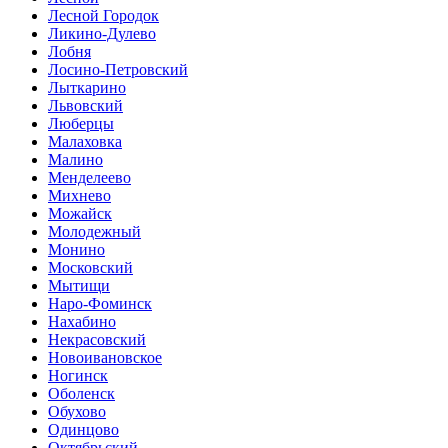
Лесной Городок
Ликино-Дулево
Лобня
Лосино-Петровский
Лыткарино
Львовский
Люберцы
Малаховка
Малино
Менделеево
Михнево
Можайск
Молодежный
Монино
Московский
Мытищи
Наро-Фоминск
Нахабино
Некрасовский
Новоивановское
Ногинск
Оболенск
Обухово
Одинцово
Октябрьский