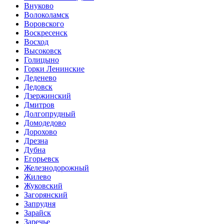
Внуково
Волоколамск
Воровского
Воскресенск
Восход
Высоковск
Голицыно
Горки Ленинские
Деденево
Дедовск
Дзержинский
Дмитров
Долгопрудный
Домодедово
Дорохово
Дрезна
Дубна
Егорьевск
Железнодорожный
Жилево
Жуковский
Загорянский
Запрудня
Зарайск
Заречье