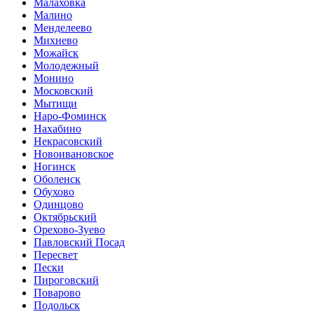
Малаховка
Малино
Менделеево
Михнево
Можайск
Молодежный
Монино
Московский
Мытищи
Наро-Фоминск
Нахабино
Некрасовский
Новоивановское
Ногинск
Оболенск
Обухово
Одинцово
Октябрьский
Орехово-Зуево
Павловский Посад
Пересвет
Пески
Пироговский
Поварово
Подольск