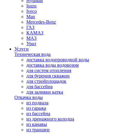
Hyundai
Isuzu
Iveco
Man
Mercedes-Benz
ГАЗ
КАМАЗ
МАЗ
Урал
Услуги
Техническая вода
доставка водопроводной воды
доставка воды водовозом
для систем отопления
для бурения скважин
для стройплощадок
для бассейна
для заливки катка
Откачка воды
из подвала
из гаража
из бассейна
из дренажного колодца
из канавы
из траншеи