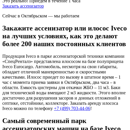
Это реально!
Приедем в течение 1 часа
Заказать ассенизатор
Сейчас в Октябрьском
— мы работаем
Закажите ассенизатор или илосос Iveco
на лучших условиях, как это делают
более 200 наших постоянных клиентов
Продукция Iveco в парке ассенизаторской техники компании
«СпецРенталз» представлена илососом на базе полуприцепа
Iveco Eurocargo. Автомобиль, несмотря на свои габариты,
обладает отличной маневренностью и скоростными
качествами. Илосос приедет по вызову в штатное время – 1
час с момента приема заявки в Октябрьском, два часа – в
области. Емкость цистерны для откачки ЖБО – 11 м3. Баки
для технической воды вмещают 2 м3 жидкости. Этого вполне
достаточно для разрушения засоров и донных отложений в
септике, отстойнике, коллекторе. Заказать аренду илососа
Iveco можно по телефону
+7 (499) 703-44-06
!
Самый современный парк
ассенизаторских машин на базе Iveco