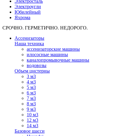
Электросталь
Электроугли
Юбилейный
Яхрома
СРОЧНО. ГЕРМЕТИЧНО. НЕДОРОГО.
Ассенизаторы
Наша техника
ассенизаторские машины
илососные машины
каналопромывочные машины
водовозы
Объем цистерны
3 м3
4 м3
5 м3
6 м3
7 м3
8 м3
9 м3
10 м3
12 м3
14 м3
Базовое шасси