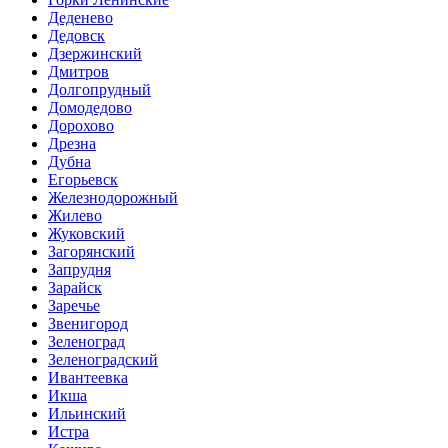
Деденево
Дедовск
Дзержинский
Дмитров
Долгопрудный
Домодедово
Дорохово
Дрезна
Дубна
Егорьевск
Железнодорожный
Жилево
Жуковский
Загорянский
Запрудня
Зарайск
Заречье
Звенигород
Зеленоград
Зеленоградский
Ивантеевка
Икша
Ильинский
Истра