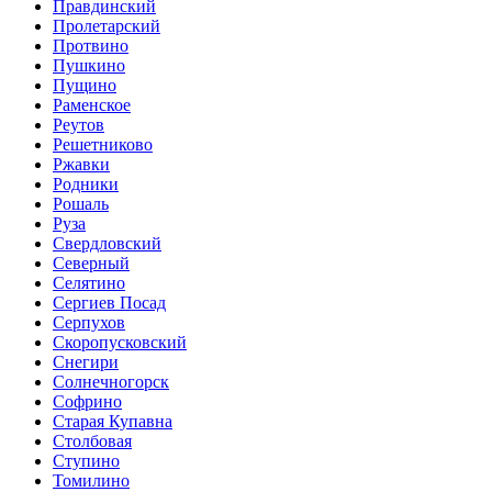
Правдинский
Пролетарский
Протвино
Пушкино
Пущино
Раменское
Реутов
Решетниково
Ржавки
Родники
Рошаль
Руза
Свердловский
Северный
Селятино
Сергиев Посад
Серпухов
Скоропусковский
Снегири
Солнечногорск
Софрино
Старая Купавна
Столбовая
Ступино
Томилино