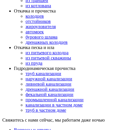
из траншеи
из котлована
Откачка и прочистка
колодцев
отстойников
жироуловителя
автомоек
бурового шлама
дренажных колодцев
Откачка песка и ила
из питьевого колодца
из питьевой скважины
из пруда
Гидродинамическая прочистка
труб канализации
наружной канализации
ливневой канализации
дренажной канализации
фекальной канализации
промышленной канализации
канализации в частном доме
труб в частном доме
Свяжитесь с нами сейчас, мы работаем даже ночью
Вопросы и ответы