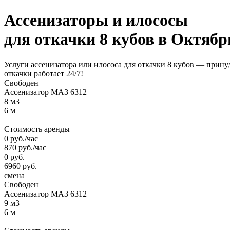
Ассенизаторы и илососы
для откачки
8 кубов
в Октябр
Услуги ассенизатора или илососа для откачки 8 кубов — прину
откачки работает 24/7!
Свободен
Ассенизатор МАЗ 6312
8 м3
6 м
Стоимость аренды
0
руб.
/час
870
руб.
/час
0
руб.
6960
руб.
смена
Свободен
Ассенизатор МАЗ 6312
9 м3
6 м