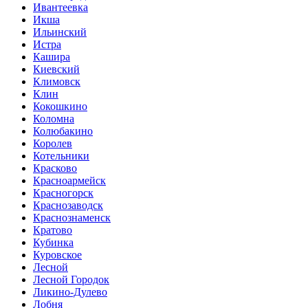
Ивантеевка
Икша
Ильинский
Истра
Кашира
Киевский
Климовск
Клин
Кокошкино
Коломна
Колюбакино
Королев
Котельники
Красково
Красноармейск
Красногорск
Краснозаводск
Краснознаменск
Кратово
Кубинка
Куровское
Лесной
Лесной Городок
Ликино-Дулево
Лобня