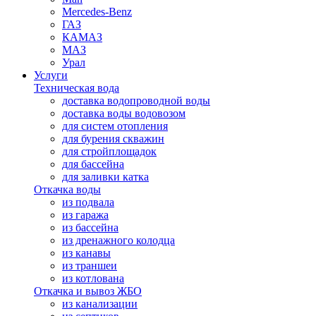
Mercedes-Benz
ГАЗ
КАМАЗ
МАЗ
Урал
Услуги
Техническая вода
доставка водопроводной воды
доставка воды водовозом
для систем отопления
для бурения скважин
для стройплощадок
для бассейна
для заливки катка
Откачка воды
из подвала
из гаража
из бассейна
из дренажного колодца
из канавы
из траншеи
из котлована
Откачка и вывоз ЖБО
из канализации