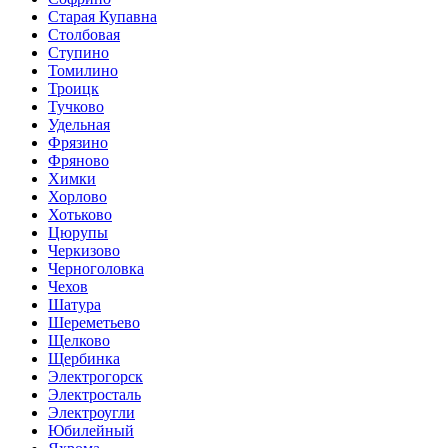
Старая Купавна
Столбовая
Ступино
Томилино
Троицк
Тучково
Удельная
Фрязино
Фряново
Химки
Хорлово
Хотьково
Цюрупы
Черкизово
Черноголовка
Чехов
Шатура
Шереметьево
Щелково
Щербинка
Электрогорск
Электросталь
Электроугли
Юбилейный