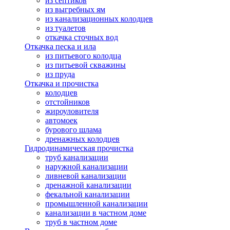
из септиков
из выгребных ям
из канализационных колодцев
из туалетов
откачка сточных вод
Откачка песка и ила
из питьевого колодца
из питьевой скважины
из пруда
Откачка и прочистка
колодцев
отстойников
жироуловителя
автомоек
бурового шлама
дренажных колодцев
Гидродинамическая прочистка
труб канализации
наружной канализации
ливневой канализации
дренажной канализации
фекальной канализации
промышленной канализации
канализации в частном доме
труб в частном доме