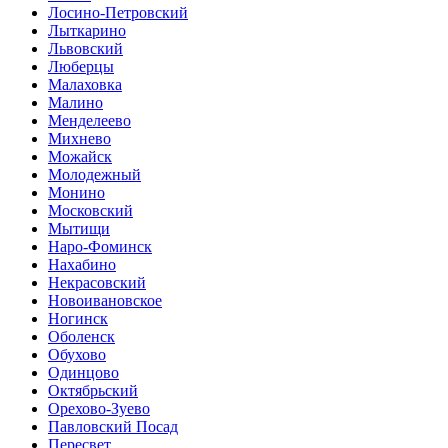
Лосино-Петровский
Лыткарино
Львовский
Люберцы
Малаховка
Малино
Менделеево
Михнево
Можайск
Молодежный
Монино
Московский
Мытищи
Наро-Фоминск
Нахабино
Некрасовский
Новоивановское
Ногинск
Оболенск
Обухово
Одинцово
Октябрьский
Орехово-Зуево
Павловский Посад
Пересвет