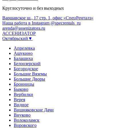
Круглосуточно и без выходных
Варшавское ш., 17 стр. 1, офис «СпецРенталз»
Наша работа в Instagram @specrentals_ru
arenda@assenizatora.ru
АССЕНИЗАТОР
Октябрьский▼
Апрелевка
Ашукино
Балашиха
Белоозерский
Богородское
Большие Вяземы
Большие Дворы
Бронницы
Быково
Вербилки
Верея
Видное
Вишняковские Дачи
Внуково
Волоколамск
Воровского