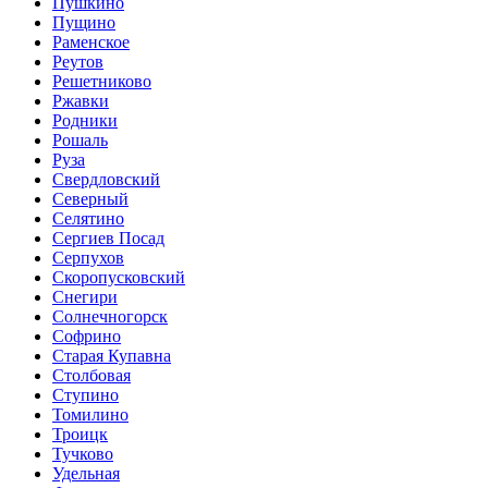
Пушкино
Пущино
Раменское
Реутов
Решетниково
Ржавки
Родники
Рошаль
Руза
Свердловский
Северный
Селятино
Сергиев Посад
Серпухов
Скоропусковский
Снегири
Солнечногорск
Софрино
Старая Купавна
Столбовая
Ступино
Томилино
Троицк
Тучково
Удельная