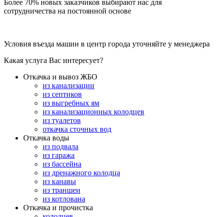
Более 70% новых заказчиков выбирают нас для
сотрудничества на постоянной основе
Условия въезда машин в центр города уточняйте у менеджера
Какая услуга Вас интересует?
Откачка и вывоз ЖБО
из канализации
из септиков
из выгребных ям
из канализационных колодцев
из туалетов
откачка сточных вод
Откачка воды
из подвала
из гаража
из бассейна
из дренажного колодца
из канавы
из траншеи
из котлована
Откачка и прочистка
колодцев