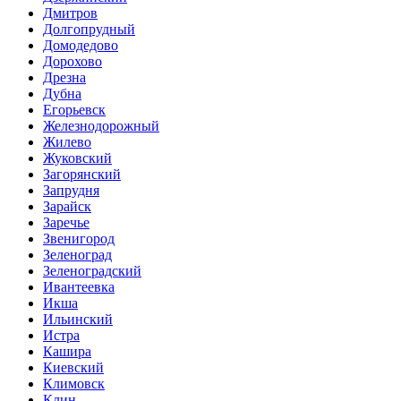
Дмитров
Долгопрудный
Домодедово
Дорохово
Дрезна
Дубна
Егорьевск
Железнодорожный
Жилево
Жуковский
Загорянский
Запрудня
Зарайск
Заречье
Звенигород
Зеленоград
Зеленоградский
Ивантеевка
Икша
Ильинский
Истра
Кашира
Киевский
Климовск
Клин