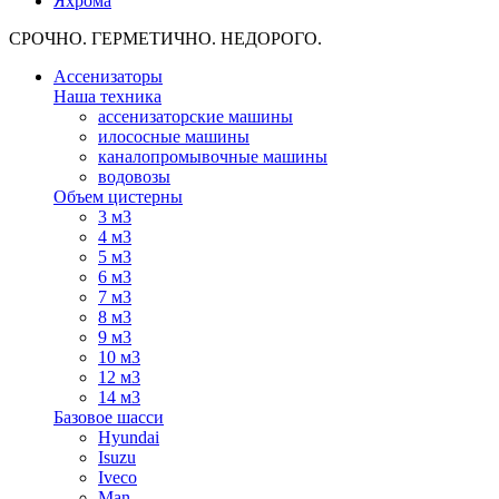
Яхрома
СРОЧНО. ГЕРМЕТИЧНО. НЕДОРОГО.
Ассенизаторы
Наша техника
ассенизаторские машины
илососные машины
каналопромывочные машины
водовозы
Объем цистерны
3 м3
4 м3
5 м3
6 м3
7 м3
8 м3
9 м3
10 м3
12 м3
14 м3
Базовое шасси
Hyundai
Isuzu
Iveco
Man