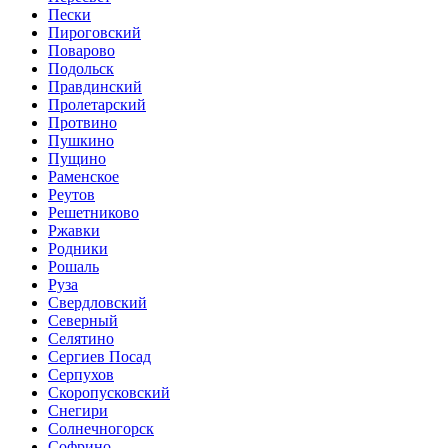
Пески
Пироговский
Поварово
Подольск
Правдинский
Пролетарский
Протвино
Пушкино
Пущино
Раменское
Реутов
Решетниково
Ржавки
Родники
Рошаль
Руза
Свердловский
Северный
Селятино
Сергиев Посад
Серпухов
Скоропусковский
Снегири
Солнечногорск
Софрино