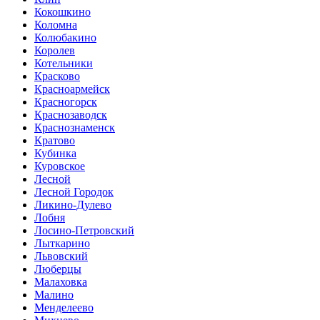
Кокошкино
Коломна
Колюбакино
Королев
Котельники
Красково
Красноармейск
Красногорск
Краснозаводск
Краснознаменск
Кратово
Кубинка
Куровское
Лесной
Лесной Городок
Ликино-Дулево
Лобня
Лосино-Петровский
Лыткарино
Львовский
Люберцы
Малаховка
Малино
Менделеево