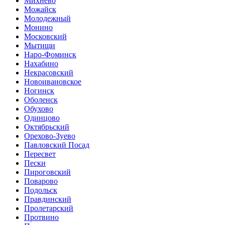
Михнево
Можайск
Молодежный
Монино
Московский
Мытищи
Наро-Фоминск
Нахабино
Некрасовский
Новоивановское
Ногинск
Оболенск
Обухово
Одинцово
Октябрьский
Орехово-Зуево
Павловский Посад
Пересвет
Пески
Пироговский
Поварово
Подольск
Правдинский
Пролетарский
Протвино