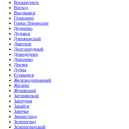
Воскресенск
Восход
Высоковск
Голицыно
Горки Ленинские
Деденево
Дедовск
Дзержинский
Дмитров
Долгопрудный
Домодедово
Дорохово
Дрезна
Дубна
Егорьевск
Железнодорожный
Жилево
Жуковский
Загорянский
Запрудня
Зарайск
Заречье
Звенигород
Зеленоград
Зеленоградский