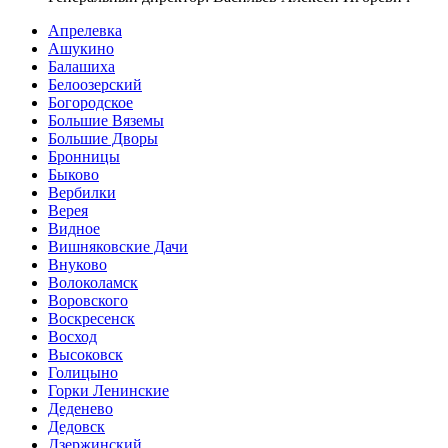
Апрелевка
Ашукино
Балашиха
Белоозерский
Богородское
Большие Вяземы
Большие Дворы
Бронницы
Быково
Вербилки
Верея
Видное
Вишняковские Дачи
Внуково
Волоколамск
Воровского
Воскресенск
Восход
Высоковск
Голицыно
Горки Ленинские
Деденево
Дедовск
Дзержинский