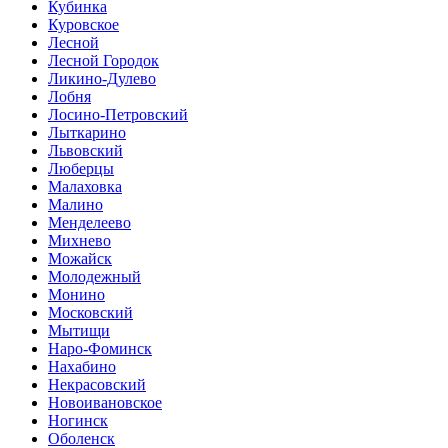
Кубинка
Куровское
Лесной
Лесной Городок
Ликино-Дулево
Лобня
Лосино-Петровский
Лыткарино
Львовский
Люберцы
Малаховка
Малино
Менделеево
Михнево
Можайск
Молодежный
Монино
Московский
Мытищи
Наро-Фоминск
Нахабино
Некрасовский
Новоивановское
Ногинск
Оболенск