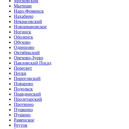
Московский
Мытищи
Наро-Фоминск
Нахабино
Некрасовский
Новоивановское
Ногинск
Оболенск
Обухово
Одинцово
Октябрьский
Орехово-Зуево
Павловский Посад
Пересвет
Пески
Пироговский
Поварово
Подольск
Правдинский
Пролетарский
Протвино
Пушкино
Пущино
Раменское
Реутов