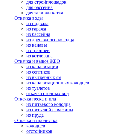
для стройплощадок
для бассейна
для заливки катка
Откачка воды
из подвала
из гаража
из бассейна
из дренажного колодца
из канавы
из траншеи
из котлована
Откачка и вывоз ЖБО
из канализации
из септиков
из выгребных ям
из канализационных колодцев
из туалетов
откачка сточных вод
Откачка песка и ила
из питьевого колодца
из питьевой скважины
из пруда
Откачка и прочистка
колодцев
отстойников