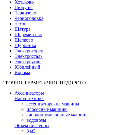
Хотьково
Цюрупы
Черкизово
Черноголовка
Чехов
Шатура
Шереметьево
Щелково
Щербинка
Электрогорск
Электросталь
Электроугли
Юбилейный
Яхрома
СРОЧНО. ГЕРМЕТИЧНО. НЕДОРОГО.
Ассенизаторы
Наша техника
ассенизаторские машины
илососные машины
каналопромывочные машины
водовозы
Объем цистерны
3 м3