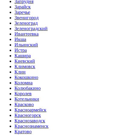
Запрудня
Зарайск
Заречье
Звенигород
Зеленоград
Зеленоградский
Ивантеевка
Икша
Ильинский
Истра
Кашира
Киевский
Климовск
Клин
Кокошкино
Коломна
Колюбакино
Королев
Котельники
Красково
Красноармейск
Красногорск
Краснозаводск
Краснознаменск
Кратово