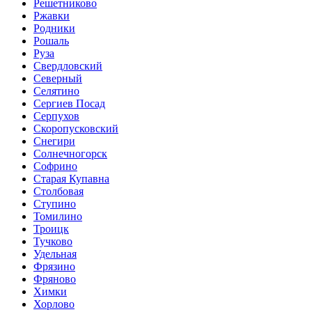
Решетниково
Ржавки
Родники
Рошаль
Руза
Свердловский
Северный
Селятино
Сергиев Посад
Серпухов
Скоропусковский
Снегири
Солнечногорск
Софрино
Старая Купавна
Столбовая
Ступино
Томилино
Троицк
Тучково
Удельная
Фрязино
Фряново
Химки
Хорлово