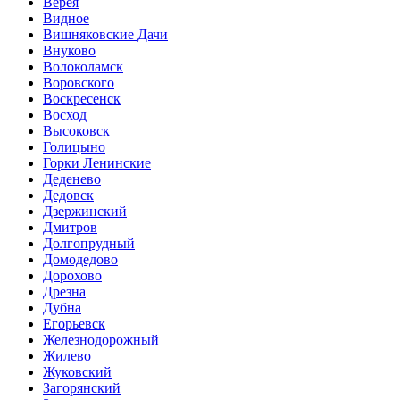
Верея
Видное
Вишняковские Дачи
Внуково
Волоколамск
Воровского
Воскресенск
Восход
Высоковск
Голицыно
Горки Ленинские
Деденево
Дедовск
Дзержинский
Дмитров
Долгопрудный
Домодедово
Дорохово
Дрезна
Дубна
Егорьевск
Железнодорожный
Жилево
Жуковский
Загорянский