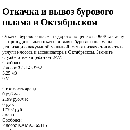
Откачка и вывоз
бурового
шлама
в Октябрьском
Откачка бурового шлама недорого по цене от 5960Р за смену
— принудительная откачка и вывоз бурового шлама на
утилизацию вакуумной машиной, самая низкая стоимость на
услуги илососа и ассенизатора в Октябрьском. Звоните,
служба откачки работает 24/7!
Свободен
Илосос ЗИЛ 433362
3.25 м3
6 м
Стоимость аренды
0
руб.
/час
2199
руб.
/час
0
руб.
17592
руб.
смена
Свободен
Илосос КАМАЗ 65115