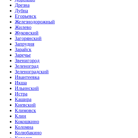
Дрезна
Дубна
Егорьевск
Железнодорожный
Жилево
Жуковский
Загорянский
Запрудня
Зарайск
Заречье
Звенигород
Зеленоград
Зеленоградский
Ивантеевка
Икша
Ильинский
Истра
Кашира
Киевский
Климовск
Клин
Кокошкино
Коломна
Колюбакино