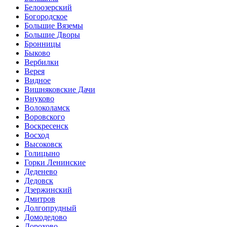
Белоозерский
Богородское
Большие Вяземы
Большие Дворы
Бронницы
Быково
Вербилки
Верея
Видное
Вишняковские Дачи
Внуково
Волоколамск
Воровского
Воскресенск
Восход
Высоковск
Голицыно
Горки Ленинские
Деденево
Дедовск
Дзержинский
Дмитров
Долгопрудный
Домодедово
Дорохово