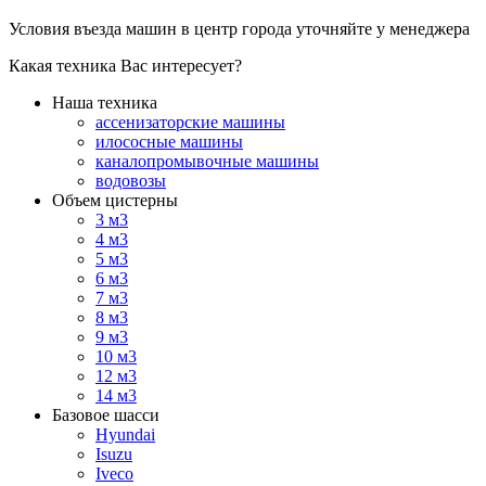
Условия въезда машин в центр города уточняйте у менеджера
Какая техника Вас интересует?
Наша техника
ассенизаторские машины
илососные машины
каналопромывочные машины
водовозы
Объем цистерны
3 м3
4 м3
5 м3
6 м3
7 м3
8 м3
9 м3
10 м3
12 м3
14 м3
Базовое шасси
Hyundai
Isuzu
Iveco