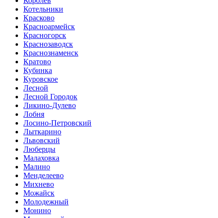
Королев
Котельники
Красково
Красноармейск
Красногорск
Краснозаводск
Краснознаменск
Кратово
Кубинка
Куровское
Лесной
Лесной Городок
Ликино-Дулево
Лобня
Лосино-Петровский
Лыткарино
Львовский
Люберцы
Малаховка
Малино
Менделеево
Михнево
Можайск
Молодежный
Монино