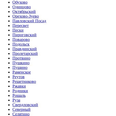
Обухово
Одинцово
Октябрьский
Орехово-Зуево
Павловский Посад
Пересвет
Пески
Пироговский
Поварово
Подольск
Правдинский
Пролетарский
Протвино
Пушкино
Пущино
Раменское
Реутов
Решетниково
Ржавки
Родники
Рошаль
Руза
Свердловский
Северный
Селятино