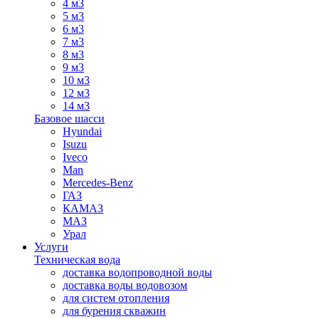
4 м3
5 м3
6 м3
7 м3
8 м3
9 м3
10 м3
12 м3
14 м3
Базовое шасси
Hyundai
Isuzu
Iveco
Man
Mercedes-Benz
ГАЗ
КАМАЗ
МАЗ
Урал
Услуги
Техническая вода
доставка водопроводной воды
доставка воды водовозом
для систем отопления
для бурения скважин